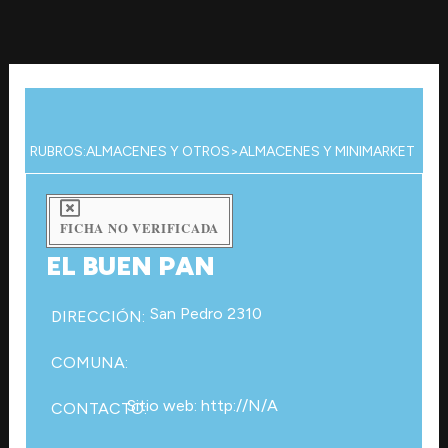
Ir
al
contenido
RUBROS:
ALMACENES Y OTROS
>
ALMACENES Y MINIMARKET
FICHA NO VERIFICADA
EL BUEN PAN
San Pedro 2310
DIRECCIÓN:
COMUNA:
Sitio web: http://N/A
CONTACTO: