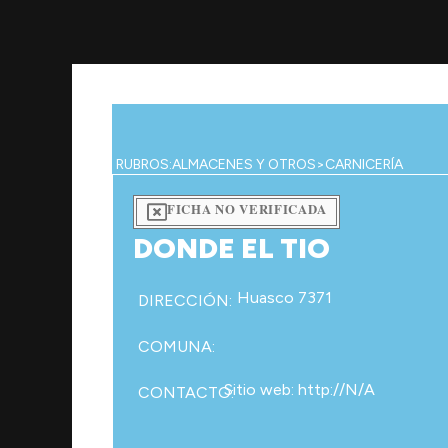
Ir
al
contenido
RUBROS:
ALMACENES Y OTROS
>
CARNICERÍA
FICHA NO VERIFICADA
DONDE EL TIO
Huasco 7371
DIRECCIÓN:
COMUNA:
Sitio web: http://N/A
CONTACTO: