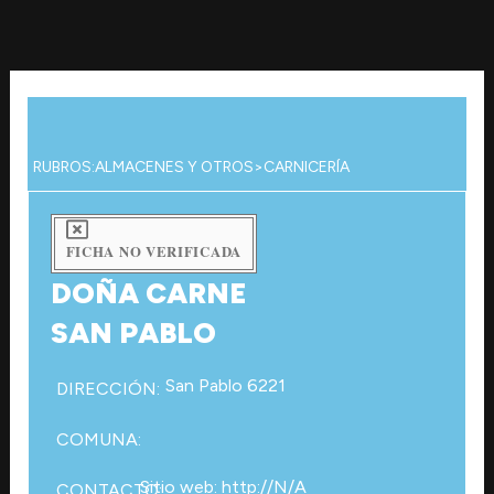
Ir
al
contenido
RUBROS:
ALMACENES Y OTROS
>
CARNICERÍA
FICHA NO VERIFICADA
DOÑA CARNE
SAN PABLO
San Pablo 6221
DIRECCIÓN:
COMUNA:
Sitio web: http://N/A
CONTACTO: