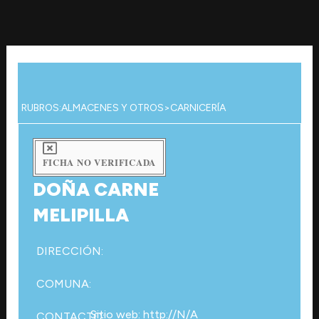
Ir
al
contenido
RUBROS:
ALMACENES Y OTROS
>
CARNICERÍA
FICHA NO VERIFICADA
DOÑA CARNE
MELIPILLA
DIRECCIÓN:
COMUNA:
Sitio web: http://N/A
CONTACTO: