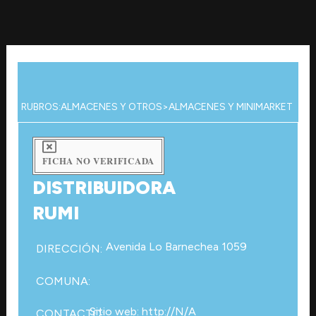
Ir
al
contenido
RUBROS:
ALMACENES Y OTROS
>
ALMACENES Y MINIMARKET
FICHA NO VERIFICADA
DISTRIBUIDORA
RUMI
Avenida Lo Barnechea 1059
DIRECCIÓN:
COMUNA:
Sitio web: http://N/A
CONTACTO: