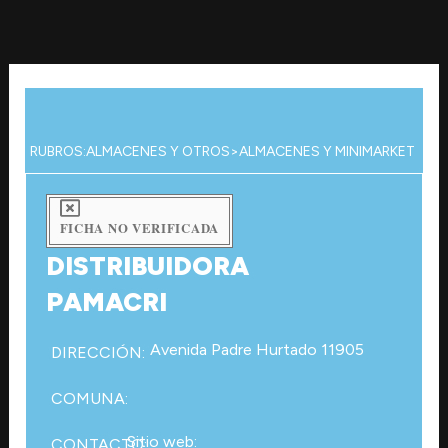
Ir
al
contenido
RUBROS:
ALMACENES Y OTROS
>
ALMACENES Y MINIMARKET
FICHA NO VERIFICADA
DISTRIBUIDORA
PAMACRI
Avenida Padre Hurtado 11905
DIRECCIÓN:
COMUNA:
Sitio web:
CONTACTO: