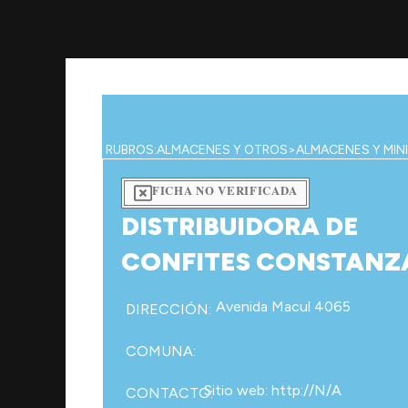
Ir
al
contenido
RUBROS:
ALMACENES Y OTROS
>
ALMACENES Y MIN
FICHA NO VERIFICADA
DISTRIBUIDORA DE
CONFITES CONSTANZ
Avenida Macul 4065
DIRECCIÓN:
COMUNA:
Sitio web: http://N/A
CONTACTO: