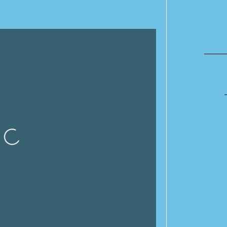
ando…