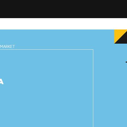
IMARKET
A