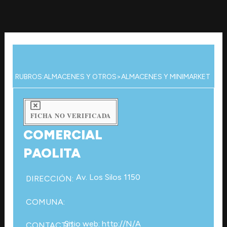
Ir
al
contenido
RUBROS:
ALMACENES Y OTROS
>
ALMACENES Y MINIMARKET
FICHA NO VERIFICADA
COMERCIAL
PAOLITA
Av. Los Silos 1150
DIRECCIÓN:
COMUNA:
Sitio web: http://N/A
CONTACTO: