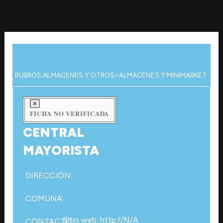
Ir
al
contenido
RUBROS:
ALMACENES Y OTROS
>
ALMACENES Y MINIMARKET
FICHA NO VERIFICADA
CENTRAL
MAYORISTA
DIRECCIÓN:
COMUNA:
Sitio web: http://N/A
CONTACTO: