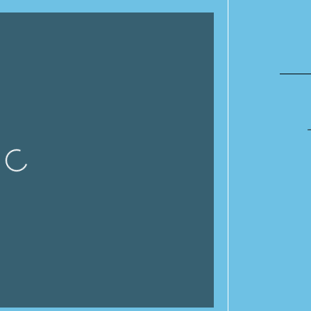
gando…