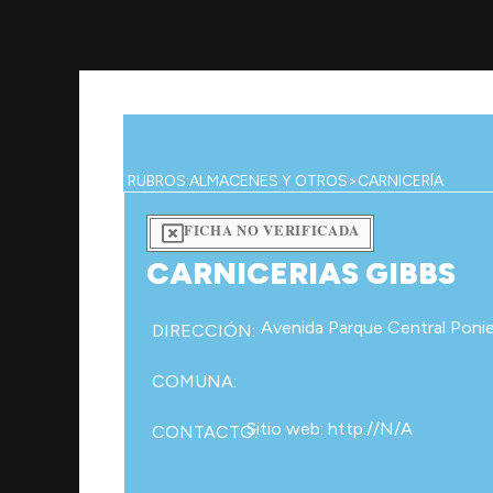
Ir
al
contenido
RUBROS:
ALMACENES Y OTROS
>
CARNICERÍA
FICHA NO VERIFICADA
CARNICERIAS GIBBS
Avenida Parque Central Poni
DIRECCIÓN:
COMUNA:
Sitio web: http://N/A
CONTACTO: