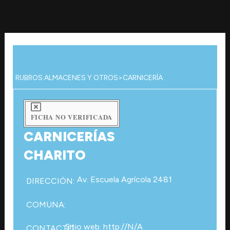
Ir
al
contenido
RUBROS:
ALMACENES Y OTROS
>
CARNICERÍA
FICHA NO VERIFICADA
CARNICERÍAS
CHARITO
Av. Escuela Agrícola 2481
DIRECCIÓN:
COMUNA:
Sitio web: http://N/A
CONTACTO: