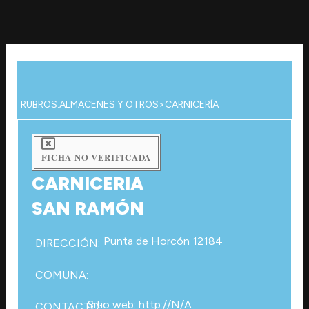
Ir
al
contenido
RUBROS:
ALMACENES Y OTROS
>
CARNICERÍA
FICHA NO VERIFICADA
CARNICERIA
SAN RAMÓN
Punta de Horcón 12184
DIRECCIÓN:
COMUNA:
Sitio web: http://N/A
CONTACTO: