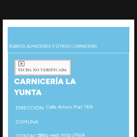
Ir
al
contenido
RUBROS:
ALMACENES Y OTROS
>
CARNICERÍA
FICHA NO VERIFICADA
CARNICERÍA LA
YUNTA
Calle Arturo Prat 769
DIRECCIÓN:
COMUNA:
Sitio web: http://N/A
CONTACTO: