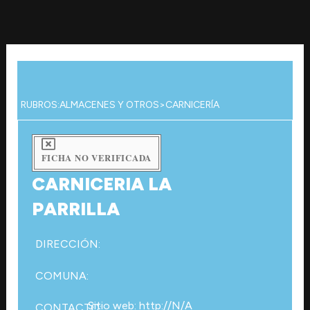
Ir
al
contenido
RUBROS:
ALMACENES Y OTROS
>
CARNICERÍA
FICHA NO VERIFICADA
CARNICERIA LA
PARRILLA
DIRECCIÓN:
COMUNA:
Sitio web: http://N/A
CONTACTO: