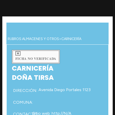
Ir
al
contenido
RUBROS:
ALMACENES Y OTROS
>
CARNICERÍA
FICHA NO VERIFICADA
CARNICERÍA
DOÑA TIRSA
Avenida Diego Portales 1123
DIRECCIÓN:
COMUNA:
Sitio web: http://N/A
CONTACTO: