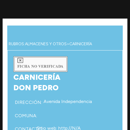
Ir
al
contenido
RUBROS:
ALMACENES Y OTROS
>
CARNICERÍA
FICHA NO VERIFICADA
CARNICERÍA
DON PEDRO
Avenida Independencia
DIRECCIÓN:
COMUNA:
Sitio web: http://N/A
CONTACTO: