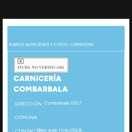
Ir
al
contenido
RUBROS:
ALMACENES Y OTROS
>
CARNICERÍA
FICHA NO VERIFICADA
CARNICERÍA
COMBARBALA
Combarbalá 0207
DIRECCIÓN:
COMUNA:
Sitio web: http://N/A
CONTACTO: