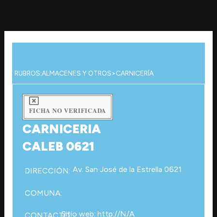
Ir
al
contenido
RUBROS:
ALMACENES Y OTROS
>
CARNICERÍA
FICHA NO VERIFICADA
CARNICERIA
CALEB 0621
Av. San José de la Estrella 0621
DIRECCIÓN:
COMUNA:
Sitio web: http://N/A
CONTACTO: