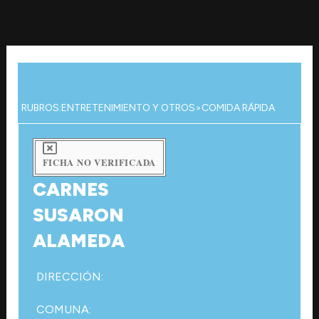
Ir
al
contenido
RUBROS:
ENTRETENIMIENTO Y OTROS
>
COMIDA RÁPIDA
FICHA NO VERIFICADA
CARNES
SUSARON
ALAMEDA
DIRECCIÓN:
COMUNA: