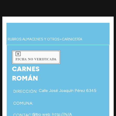
Ir
al
contenido
RUBROS:
ALMACENES Y OTROS
>
CARNICERÍA
FICHA NO VERIFICADA
CARNES
ROMÁN
Calle José Joaquín Pérez 6345
DIRECCIÓN:
COMUNA:
Sitio web: http://N/A
CONTACTO: