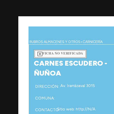
Ir
al
contenido
RUBROS:
ALMACENES Y OTROS
>
CARNICERÍA
FICHA NO VERIFICADA
CARNES ESCUDERO -
ÑUÑOA
Av. Irarrázaval 3015
DIRECCIÓN:
COMUNA:
Sitio web: http://N/A
CONTACTO: