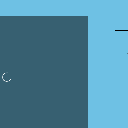
ando…