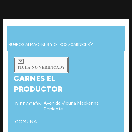
Ir
al
contenido
RUBROS:
ALMACENES Y OTROS
>
CARNICERÍA
FICHA NO VERIFICADA
CARNES EL
PRODUCTOR
Avenida Vicuña Mackenna
DIRECCIÓN:
Poniente
COMUNA: