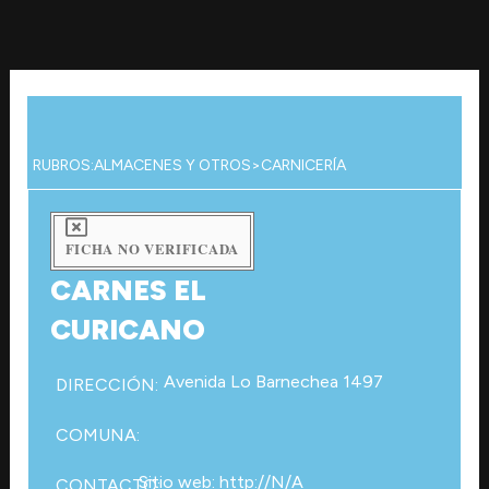
Ir
al
contenido
RUBROS:
ALMACENES Y OTROS
>
CARNICERÍA
FICHA NO VERIFICADA
CARNES EL
CURICANO
Avenida Lo Barnechea 1497
DIRECCIÓN:
COMUNA:
Sitio web: http://N/A
CONTACTO: