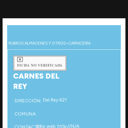
Ir
al
contenido
RUBROS:
ALMACENES Y OTROS
>
CARNICERÍA
FICHA NO VERIFICADA
CARNES DEL
REY
Del Rey 621
DIRECCIÓN:
COMUNA:
Sitio web: http://N/A
CONTACTO: