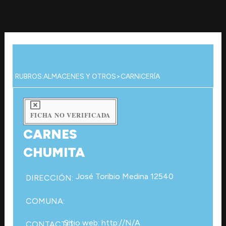
Ir
al
contenido
RUBROS:
ALMACENES Y OTROS
>
CARNICERÍA
FICHA NO VERIFICADA
CARNES
CHUMITA
José Toribio Medina 12540
DIRECCIÓN:
COMUNA:
Sitio web: http://N/A
CONTACTO: