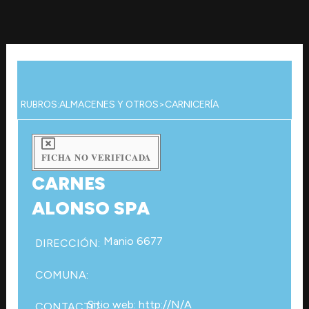
Ir
al
contenido
RUBROS:
ALMACENES Y OTROS
>
CARNICERÍA
FICHA NO VERIFICADA
CARNES
ALONSO SPA
Manio 6677
DIRECCIÓN:
COMUNA:
Sitio web: http://N/A
CONTACTO: