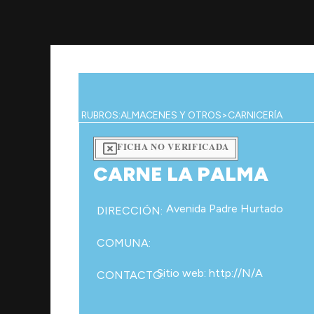
Ir
al
contenido
RUBROS:
ALMACENES Y OTROS
>
CARNICERÍA
FICHA NO VERIFICADA
CARNE LA PALMA
Avenida Padre Hurtado
DIRECCIÓN:
COMUNA:
Sitio web: http://N/A
CONTACTO: