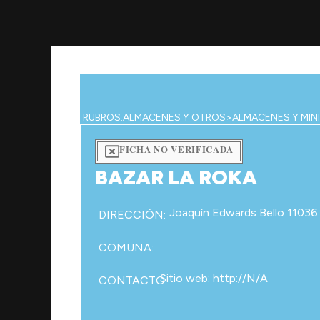
Ir
al
contenido
RUBROS:
ALMACENES Y OTROS
>
ALMACENES Y MIN
FICHA NO VERIFICADA
BAZAR LA ROKA
Joaquín Edwards Bello 11036
DIRECCIÓN:
COMUNA:
Sitio web: http://N/A
CONTACTO: