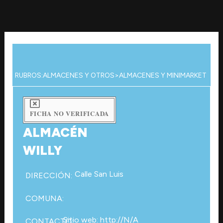
Ir
al
contenido
RUBROS:
ALMACENES Y OTROS
>
ALMACENES Y MINIMARKET
FICHA NO VERIFICADA
ALMACÉN
WILLY
Calle San Luis
DIRECCIÓN:
COMUNA:
Sitio web: http://N/A
CONTACTO: