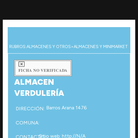
Ir
al
contenido
RUBROS:
ALMACENES Y OTROS
>
ALMACENES Y MINIMARKET
FICHA NO VERIFICADA
ALMACEN
VERDULERÍA
Barros Arana 1476
DIRECCIÓN:
COMUNA:
Sitio web: http://N/A
CONTACTO: