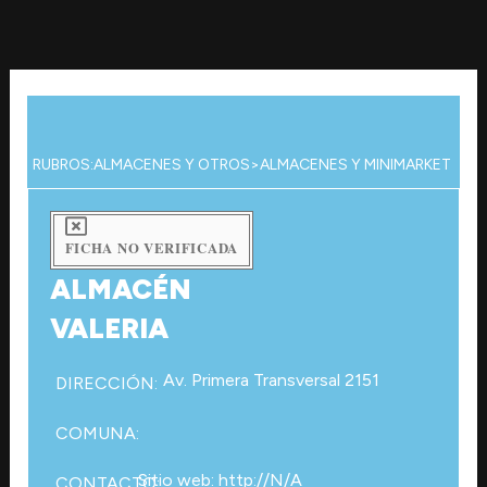
Ir
al
contenido
RUBROS:
ALMACENES Y OTROS
>
ALMACENES Y MINIMARKET
FICHA NO VERIFICADA
ALMACÉN
VALERIA
Av. Primera Transversal 2151
DIRECCIÓN:
COMUNA:
Sitio web: http://N/A
CONTACTO: