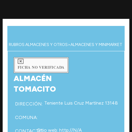
Ir
al
contenido
RUBROS:
ALMACENES Y OTROS
>
ALMACENES Y MINIMARKET
FICHA NO VERIFICADA
ALMACÉN
TOMACITO
Teniente Luis Cruz Martínez 13148
DIRECCIÓN:
COMUNA:
Sitio web: http://N/A
CONTACTO: