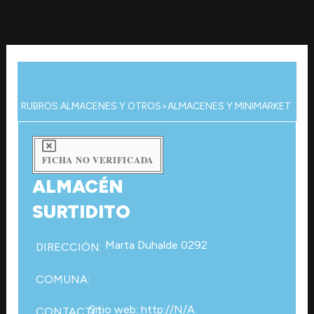
Ir
al
contenido
RUBROS:
ALMACENES Y OTROS
>
ALMACENES Y MINIMARKET
FICHA NO VERIFICADA
ALMACÉN
SURTIDITO
Marta Duhalde 0292
DIRECCIÓN:
COMUNA:
Sitio web: http://N/A
CONTACTO: