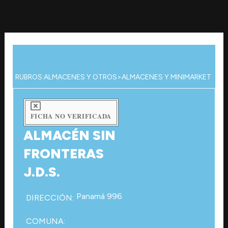
Ir
al
contenido
RUBROS:
ALMACENES Y OTROS
>
ALMACENES Y MINIMARKET
FICHA NO VERIFICADA
ALMACÉN SIN
FRONTERAS
J.D.S.
Panamá 996
DIRECCIÓN:
COMUNA: