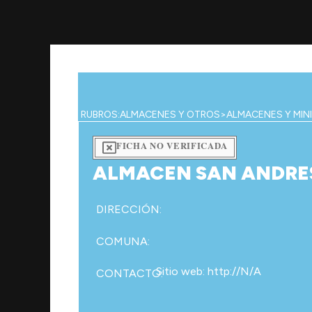
Ir
al
contenido
RUBROS:
ALMACENES Y OTROS
>
ALMACENES Y MIN
FICHA NO VERIFICADA
ALMACEN SAN ANDRE
DIRECCIÓN:
COMUNA:
Sitio web: http://N/A
CONTACTO: