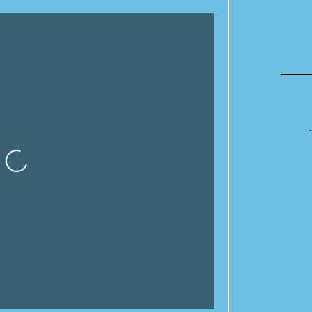
gando…