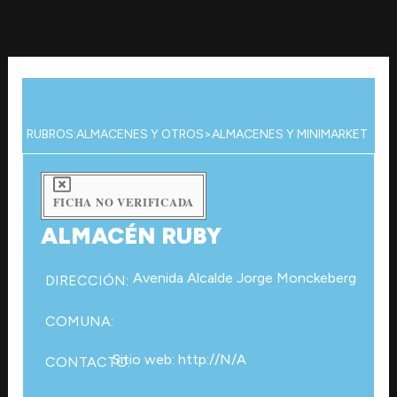
Ir
al
contenido
RUBROS:
ALMACENES Y OTROS
>
ALMACENES Y MINIMARKET
FICHA NO VERIFICADA
ALMACÉN RUBY
Avenida Alcalde Jorge Monckeberg
DIRECCIÓN:
COMUNA:
Sitio web: http://N/A
CONTACTO: