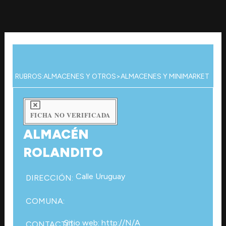
Ir
al
contenido
RUBROS:
ALMACENES Y OTROS
>
ALMACENES Y MINIMARKET
FICHA NO VERIFICADA
ALMACÉN
ROLANDITO
Calle Uruguay
DIRECCIÓN:
COMUNA:
Sitio web: http://N/A
CONTACTO: