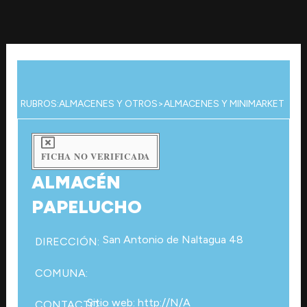
Ir
al
contenido
RUBROS:
ALMACENES Y OTROS
>
ALMACENES Y MINIMARKET
FICHA NO VERIFICADA
ALMACÉN
PAPELUCHO
San Antonio de Naltagua 48
DIRECCIÓN:
COMUNA:
Sitio web: http://N/A
CONTACTO: