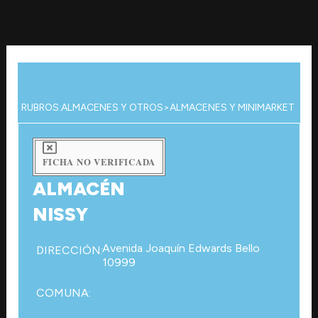
Ir
al
contenido
RUBROS:
ALMACENES Y OTROS
>
ALMACENES Y MINIMARKET
FICHA NO VERIFICADA
ALMACÉN
NISSY
Avenida Joaquín Edwards Bello
DIRECCIÓN:
10999
COMUNA: