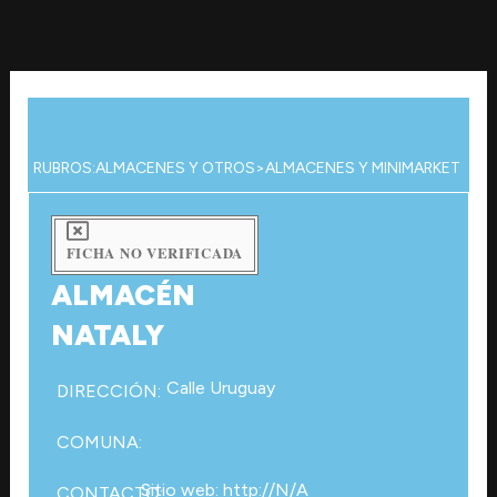
Ir
al
contenido
RUBROS:
ALMACENES Y OTROS
>
ALMACENES Y MINIMARKET
FICHA NO VERIFICADA
ALMACÉN
NATALY
Calle Uruguay
DIRECCIÓN:
COMUNA:
Sitio web: http://N/A
CONTACTO: