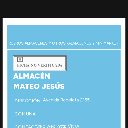
Ir
al
contenido
RUBROS:
ALMACENES Y OTROS
>
ALMACENES Y MINIMARKET
FICHA NO VERIFICADA
ALMACÉN
MATEO JESÚS
Avenida Recoleta 2155
DIRECCIÓN:
COMUNA:
Sitio web: http://N/A
CONTACTO: