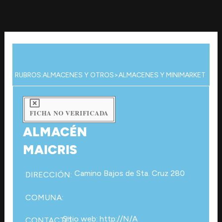
Ir
al
contenido
RUBROS:
ALMACENES Y OTROS
>
ALMACENES Y MINIMARKET
FICHA NO VERIFICADA
ALMACÉN
MAICRIS
Camino Bajos de Sta. Cruz 280
DIRECCIÓN:
COMUNA:
Sitio web: http://N/A
CONTACTO: