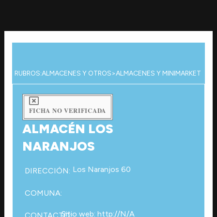
Ir
al
contenido
RUBROS:
ALMACENES Y OTROS
>
ALMACENES Y MINIMARKET
FICHA NO VERIFICADA
ALMACÉN LOS
NARANJOS
Los Naranjos 60
DIRECCIÓN:
COMUNA:
Sitio web: http://N/A
CONTACTO: