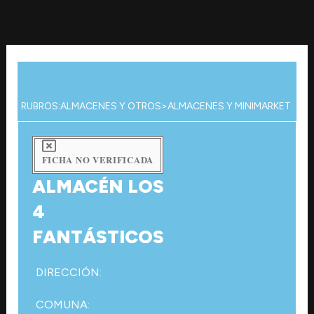
Ir
al
contenido
RUBROS:
ALMACENES Y OTROS
>
ALMACENES Y MINIMARKET
FICHA NO VERIFICADA
ALMACÉN LOS
4
FANTÁSTICOS
DIRECCIÓN:
COMUNA: