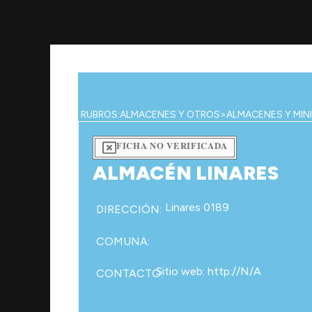
Ir
al
contenido
RUBROS:
ALMACENES Y OTROS
>
ALMACENES Y MIN
FICHA NO VERIFICADA
ALMACÉN LINARES
Linares 0189
DIRECCIÓN:
COMUNA:
Sitio web: http://N/A
CONTACTO: