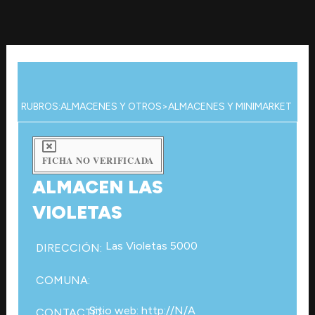
Ir
al
contenido
RUBROS:
ALMACENES Y OTROS
>
ALMACENES Y MINIMARKET
FICHA NO VERIFICADA
ALMACEN LAS
VIOLETAS
Las Violetas 5000
DIRECCIÓN:
COMUNA:
Sitio web: http://N/A
CONTACTO: