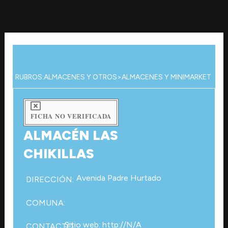
Ir
al
contenido
RUBROS:
ALMACENES Y OTROS
>
ALMACENES Y MINIMARKET
FICHA NO VERIFICADA
ALMACÉN LAS
CHIKILLAS
Avenida Padre Hurtado
DIRECCIÓN:
COMUNA:
Sitio web: http://N/A
CONTACTO: