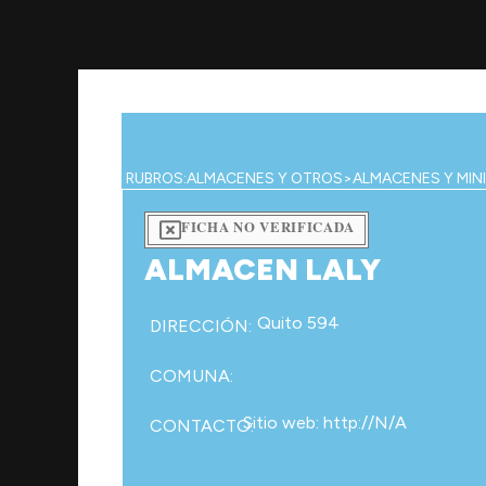
Ir
al
contenido
RUBROS:
ALMACENES Y OTROS
>
ALMACENES Y MIN
FICHA NO VERIFICADA
ALMACEN LALY
Quito 594
DIRECCIÓN:
COMUNA:
Sitio web: http://N/A
CONTACTO: