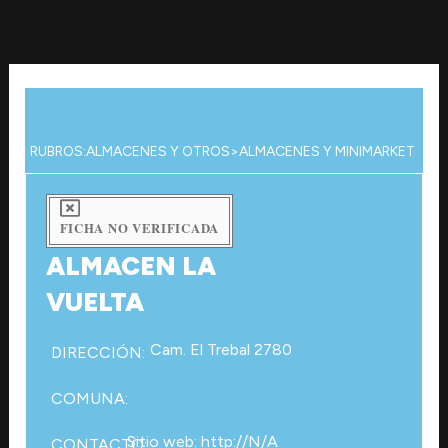
Ir
al
contenido
RUBROS:
ALMACENES Y OTROS
>
ALMACENES Y MINIMARKET
FICHA NO VERIFICADA
ALMACEN LA
VUELTA
Cam. El Trebal 2780
DIRECCIÓN:
COMUNA:
Sitio web: http://N/A
CONTACTO: