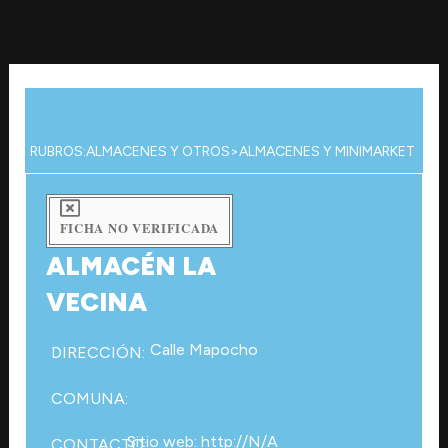
Ir
al
contenido
RUBROS:
ALMACENES Y OTROS
>
ALMACENES Y MINIMARKET
FICHA NO VERIFICADA
ALMACÉN LA
VECINA
Calle Mapocho
DIRECCIÓN:
COMUNA:
Sitio web: http://N/A
CONTACTO: